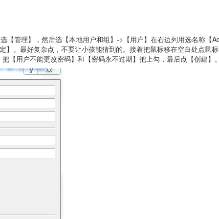
理】，然后选【本地用户和组】->【用户】在右边列用选名称【Admini
定】。最好复杂点，不要让小孩能猜到的。接着把鼠标移在空白处点鼠标右键
。把【用户不能更改密码】和【密码永不过期】把上勾，最后点【创建】