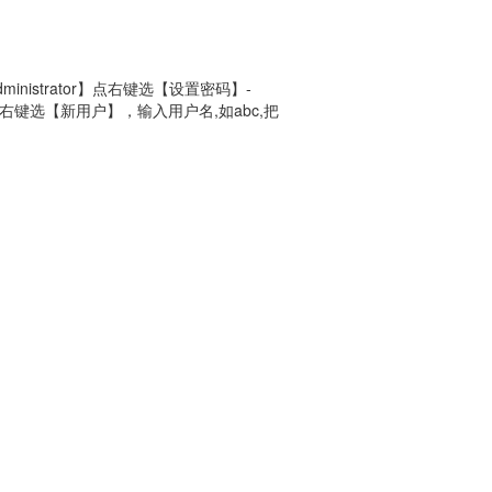
strator】点右键选【设置密码】-
选【新用户】，输入用户名,如abc,把
。